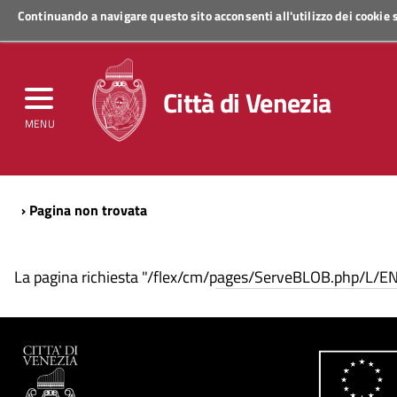
Continuando a navigare questo sito acconsenti all'utilizzo dei cookie
Regione Veneto
Città di Venezia
MENU
› Pagina non trovata
La pagina richiesta "/flex/cm/pages/ServeBLOB.php/L/EN