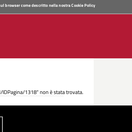
 sul browser come descritto nella nostra
Cookie Policy
/IDPagina/1318" non è stata trovata.