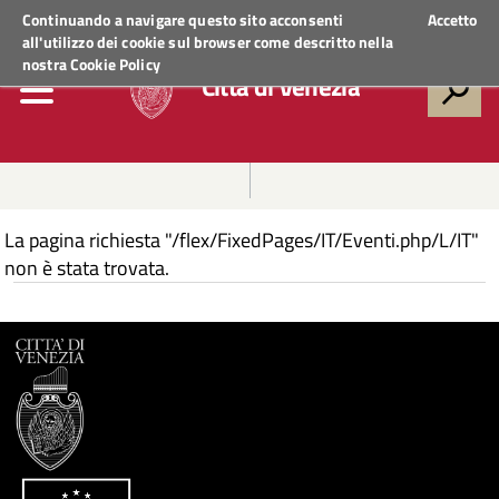
Regione Veneto
ACCEDI AI SERVIZI
Continuando a navigare questo sito acconsenti
Accetto
all'utilizzo dei cookie sul browser come descritto nella
nostra
Cookie Policy
Città di Venezia
La pagina richiesta "/flex/FixedPages/IT/Eventi.php/L/IT"
non è stata trovata.