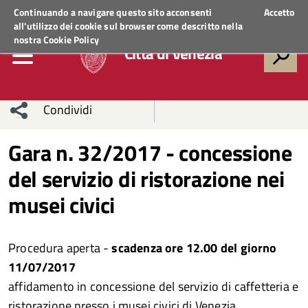
Regione Veneto
ACCEDI AI SERVIZI
Continuando a navigare questo sito acconsenti
Accetto
all'utilizzo dei cookie sul browser come descritto nella
nostra
Cookie Policy
Città di Venezia
Condividi
Condividi
Condividi
Gara n. 32/2017 - concessione
del servizio di ristorazione nei
sui social
Condividi
su
musei civici
network
Facebook
Condividi
su
Condividi
Twitter
su
Procedura aperta -
scadenza ore 12.00 del giorno
11/07/2017
Facebook
su
affidamento in concessione del servizio di caffetteria e
Whatsapp
ristorazione presso i musei civici di Venezia