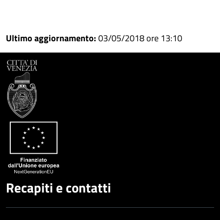
Condividi
Condividi
su
Ultimo aggiornamento:
03/05/2018 ore 13:10
Facebook
Condividi
su
Condividi
Twitter
su
Google
su
Whatsapp
Plus
Recapiti e contatti